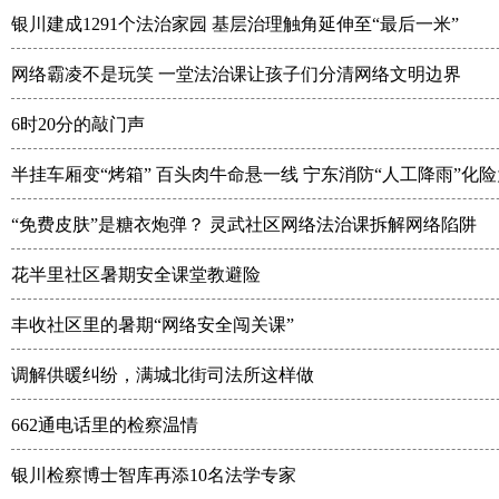
银川建成1291个法治家园 基层治理触角延伸至“最后一米”
网络霸凌不是玩笑 一堂法治课让孩子们分清网络文明边界
6时20分的敲门声
半挂车厢变“烤箱” 百头肉牛命悬一线 宁东消防“人工降雨”化
“免费皮肤”是糖衣炮弹？ 灵武社区网络法治课拆解网络陷阱
花半里社区暑期安全课堂教避险
丰收社区里的暑期“网络安全闯关课”
调解供暖纠纷，满城北街司法所这样做
662通电话里的检察温情
银川检察博士智库再添10名法学专家