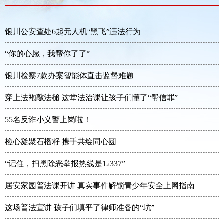
银川公安查处6起无人机“黑飞”违法行为
“你的心愿，我帮你了了”
银川检察7款办案智能体直击监督难题
穿上法袍敲法槌 这堂法治课让孩子们懂了“帮信罪”
55名反诈小义警上岗啦！
检心凝聚石榴籽 携手共绘同心圆
“记住，扫黑除恶举报热线是12337”
居安家园普法课开讲 真实事件解锁青少年安全上网指南
这场普法宣讲 孩子们填平了律师准备的“坑”