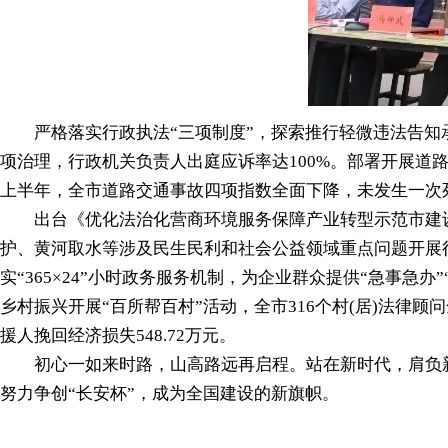
严格落实行政执法“三项制度”，探索推行轻微违法告知承
项治理，行政机关负责人出庭应诉率达100%。部署开展
上半年，全市道路交通事故四项指数全面下降，未发生一次
出台《优化法治化营商环境服务保障产业转型示范市建设若
护、黄河取水等涉及民生民利和社会公益领域重点问题开展
实“365×24”小时政务服务机制，为企业群众提供“急事急
乡村振兴开展“百所帮百村”活动，全市316个村(居)法律
援人挽回经济损失548.72万元。
初心一如来时路，山高路远再启程。站在新时代，肩负新
努力争创“长安杯”，成为全国建设的新旗帜。