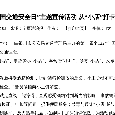
全国交通安全日”主题宣传活动 从“小店”
5-12-03 来源：宁夏法治报 作者： 【
打印本页
】
字体：
[
大
][
），由银川市公安局交通管理局主办的第十四个122“全国
交通理念。
”、事故警示“小店”、车驾管“小店”、禁毒“小店”、反诈
派后接受酒精检测，听到酒精检测仪的反馈，小王觉得不可思
检查。”警员侯楠向小王讲解道。
走直线、绕障碍，直观感受酒精对判断力的影响；事故警示
解答换证、年检等问题，提供便民服务；禁毒与反诈“小店”通
钥匙扣、反光贴等礼品，在趣味中加深知识记忆，为活动预