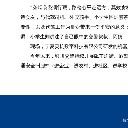
“茶烟袅袅润行藏，路稳心平赴远方，莫效贪杯
诗会友，与代驾司机、外卖骑手、小学生围炉煮
要性，以及代驾工作为群众带来一份平安的意义
嘱；小学生则讲述了自己眼中的交警叔叔、阿姨，
现场，宁夏灵机数字科技有限公司研发的机器人“
今年以来，银川交警持续开展飙车炸街、酒驾醉
通安全“七进”（进企业、进农村、进社区、进学
技