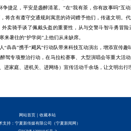
争捷足，平安是盏醉清茗。”在“我有茶，你有故事吗”互动
茶，将含有遵守交通规则寓意的诗词赠予他们，传递文明。代
；外卖骑手谈了佩戴头盔的重要性，从与交警斗智斗勇冒险
寒来暑往的“护学岗”上他们从未缺席。
犇犇”携手“飓风”行动队带来科技互动演出，增添宣传趣
驾专项整治行动，在马拉松赛事、大型演唱会等重大活动
校、进家庭、进机关、进网络）宣传活动千余场，让文明出行
网站首页
｜
收藏本站
术支持：宁夏新传媒有限公司（宁夏新闻网）