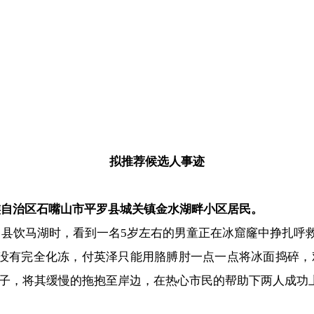
拟推荐候选人事迹
族自治区石嘴山市平罗县城关镇金水湖畔小区居民。
罗县饮马湖时，看到一名5岁左右的男童正在冰窟窿中挣扎呼
有完全化冻，付英泽只能用胳膊肘一点一点将冰面捣碎，
子，将其缓慢的拖抱至岸边，在热心市民的帮助下两人成功