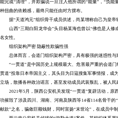
能完成“清理”，并欺骗说一旦注入他所谓的“能量”，“负
种扭曲的依赖感，最终只能任由对方摆布。
据“天道鸿元”组织骨干成员供述，尚某增称自己为皇帝
山西“三期白阳龙华会”头目杨某海也曾以“佛也是人修成
名女性。
组织架构严密 隐蔽性欺骗性强
总体而言，会道门组织架构严密，具有极强的迷惑性与
“一贯道”是中国历史上规模最大、危害最严重的会道门组织
贯道”投靠日本帝国主义，其头目为日寇搜集军事情报，成
立场，散播各种政治谣言，甚至发动成员武装叛乱，被人民
2021年5月，陕西公安机关发现“一贯道”复辟活动，原
功摧毁了涉及四川、湖南、河南及陕西等14省114名骨干的
献款”之名，骗敛巨额钱财，同时宣扬“末世论”，在成员中