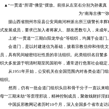
▲“一贯道”所谓“佛堂”摆放。前排从左至右分别为孙素真
为“南海古佛”“
据山西省朔州市应县公安局南河种派出所三级警长丰辉程介
式发展成员，要求已加入者将家人、朋友悉数引入，未成年
上述“一贯道”“三期白阳龙华会”等组织，均属于会道门
会道门，是以封建迷信为基础，披着宗教信仰和传统文化的
员，具有民间秘密结社性质的非法组织。此类组织名目繁多，历史
织大多发源于明清时期至民国初年，通常进行危害社会稳定
从1951年开始，公安机关在全国范围内对各类会道门组
组织。
然而，仍有一批会道门组织头目和骨干分子一直以来暗中
母”“三期末劫”等歪理邪说，精神控制成员，聚敛钱财奸淫
中国反邪教网记者历时10个月，深入全国多个省市走访