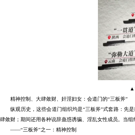
▲
精神控制、大肆敛财、奸淫妇女：会道门的“三板斧”
纵观历史，这些会道门组织均是“三板斧”式套路：先是
肆敛财；期间还用各种说辞蛊惑诱骗、淫乱女性成员。当组
——“三板斧”之一：精神控制