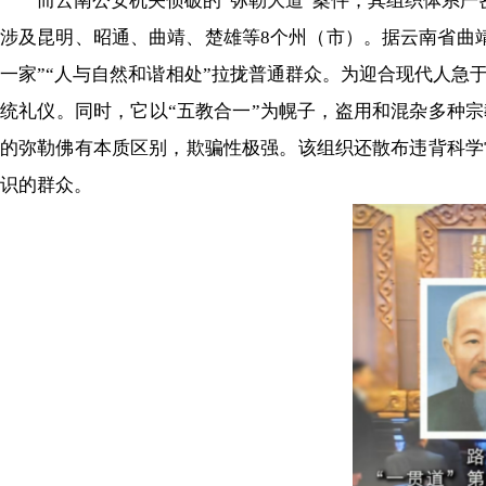
而云南公安机关侦破的“弥勒大道”案件，其组织体系严密、层
涉及昆明、昭通、曲靖、楚雄等8个州（市）。据云南省曲
一家”“人与自然和谐相处”拉拢普通群众。为迎合现代人急
统礼仪。同时，它以“五教合一”为幌子，盗用和混杂多种宗
的弥勒佛有本质区别，欺骗性极强。该组织还散布违背科学
识的群众。