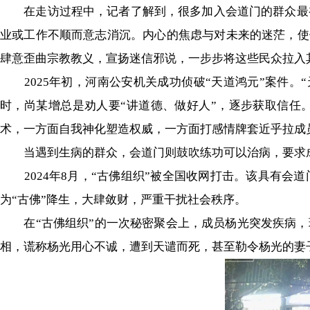
在走访过程中，记者了解到，很多加入会道门的群众最初
业或工作不顺而意志消沉。内心的焦虑与对未来的迷茫，使他
肆意歪曲宗教教义，宣扬迷信邪说，一步步将这些民众拉入
2025年初，河南公安机关成功侦破“天道鸿元”案件。“
时，尚某增总是劝人要“讲道德、做好人”，逐步获取信任。
术，一方面自我神化塑造权威，一方面打感情牌套近乎拉成
当遇到生病的群众，会道门则鼓吹练功可以治病，要求
2024年8月，“古佛组织”被全国收网打击。该具有会
为“古佛”降生，大肆敛财，严重干扰社会秩序。
在“古佛组织”的一次秘密聚会上，成员杨光突发疾病，现
相，谎称杨光用心不诚，遭到天谴而死，甚至勒令杨光的妻