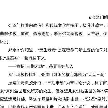
▲会道门组
会道门打着宗教信仰和传统文化的幌子，极具迷惑性。北
曲解佛教、道教、儒家思想，攀附强纳基督教、天主教、伊
区别。
郑永华介绍道，“无生老母”是秘密教门最主要的信仰对象。
以“最高神”一路流传下来。
——宣扬“三期末劫”，愚弄百姓加入
秦宝琦教授指出，会道门组织的核心邪说为“天盘三副”，也
据秦宝琦教授介绍，“三期末劫”为末世论邪说，称宇宙从产
女”来到尘世度化堕落的众生。但这些儿女也被尘世的浮华美景
应派遣燃灯佛、释迦牟尼佛和弥勒佛到尘世，把这些“皇胎儿
说，以此宣扬人类将面临末世，只有加入会道门，才能躲过