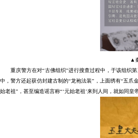
▲
重庆警方在对“古佛组织”进行搜查过程中，于该组织第三
中，警方还起获仿封建古制的“龙袍法装”，上面绣有“五爪金
始老祖”，甚至编造谣言称“‘元始老祖’来到人间，就如同