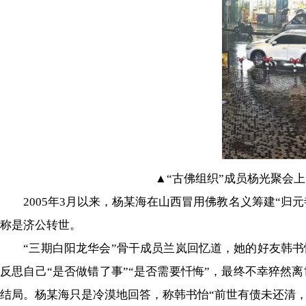
▲“古佛组织”成员杨光聚会
2005年3月以来，杨某海在山西冒用佛教名义筹建“归元
称是济公转世。
“三期白阳龙华会”骨干成员兰岚回忆道，她的好友韩书
反思自己“是否做错了事”“是否需要忏悔”，最终不幸猝
结局。杨某海只是冷漠地回答，称韩书怡“前世有债未还清，