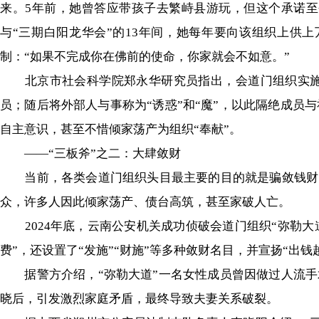
来。5年前，她曾答应带孩子去繁峙县游玩，但这个承诺
与“三期白阳龙华会”的13年间，她每年要向该组织上供
制：“如果不完成你在佛前的使命，你家就会不如意。”
北京市社会科学院郑永华研究员指出，会道门组织实施精
员；随后将外部人与事称为“诱惑”和“魔”，以此隔绝成员
自主意识，甚至不惜倾家荡产为组织“奉献”。
——“三板斧”之二：大肆敛财
当前，各类会道门组织头目最主要的目的就是骗敛钱财。他
众，许多人因此倾家荡产、债台高筑，甚至家破人亡。
2024年底，云南公安机关成功侦破会道门组织“弥勒大
费”，还设置了“发施”“财施”等多种敛财名目，并宣扬“出
据警方介绍，“弥勒大道”一名女性成员曾因做过人流手术
晓后，引发激烈家庭矛盾，最终导致夫妻关系破裂。