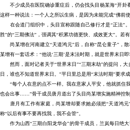
不少成员在医院确诊重症后，仍会找头目杨某海“开卦看病
这样一种说法：一个人之所以生病，是因为未能完成“佛前使
在会道门组织中，头目宣称跟随自己修行才是“正法”。“
胜”的“三期佛法”，强调其“积累功德更快、成效更大”。若
尚某增在河南建立“天道鸿元”后，自称“昆仑童子”，散
某增有一套话术：“他说‘三期’是末法时期，就是世界末日
然而，面对记者关于“世界末日”“三期末劫”的提问，大
日，谁也不知道世界末日。”平日里总是用“末法时期”要求
“每个人在意的点不一样。我在意家人平安，他就抓住我
也会出事……”骨干成员唐月道出了头目尚某增实施精神控
唐月有工作有家庭，尚某增却要求她必须把“天道鸿元”组
称“以后有事不要再找我，我不会管”。
作为山西“三期白阳龙华会”的骨干成员，兰岚每日绝大部