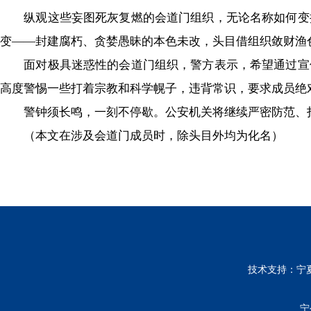
纵观这些妄图死灰复燃的会道门组织，无论名称如何变换
变——封建腐朽、贪婪愚昧的本色未改，头目借组织敛财渔
面对极具迷惑性的会道门组织，警方表示，希望通过宣传
高度警惕一些打着宗教和科学幌子，违背常识，要求成员绝
警钟须长鸣，一刻不停歇。公安机关将继续严密防范、打
（本文在涉及会道门成员时，除头目外均为化名）
技术支持：宁
宁公