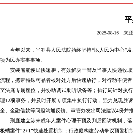
平
2025-08-1
今年以来，平罗县人民法院始终坚持“以人民为中心”发展
项为民办实事事项。
安装智能便民快递柜，有效解决干警及当事人快递收取难
流程，携带特殊药品者核对处方后快速放行，对行动不便者
至法庭专属座位，并协助调试助听设备等；执行局针对执行难
理12项事务，并及时开展专项集中执行行动，强力兑现胜
全、金融借款等问题沟通反馈。审管办发出司法建议4份并
刑庭建立涉未成年人案件心理干预及判后回访机制，落实
极端案件“2+1”快速处置机制；行政庭构建劳动争议预警机