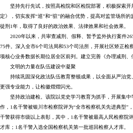
坚持先行先试，按照高检院和区检院部署，积极探索开展
定》，切实发挥“巡”和“驻”的融合优势，提高对监管场所
徒刑1年，取得了良好的政治效果、法律效果和社会效果。
2020年以来，共审查减刑、假释、暂予监外执行案件26
75件。深入全市6个司法局和53个司法所，开展社区矫正检
项核心业务数据长期位居全区前列。建立完善《办理减刑、
文明的力量在队伍建设中凝聚
持续巩固深化政法队伍教育整顿成果，以全面从严治党、从
更强专业能力，让检徽熠熠闪光。
坚持政治建检。该院以党史学习教育为抓手，开展集中学习
作，1名干警被银川市检察院评为“全市检察机关先进典型”
干警获得市级以上表彰，其中，1名干警被最高人民检察院
才库；1名干警入选全国检察机关第一批巡回检察人才库。