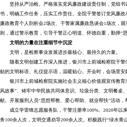
坚持从严治检。严格落实党风廉政建设责任制，党组书记
书，明确工作任务，压实工作责任。全院干警签订党风廉政承
廉政教育个人剖析会2场次、干警家属廉政恳谈会1场次，观
则，通过警示教育，引导干警正心明道、怀德自重，勤掸“思
文明的力量在注重细节中沉淀
文明，是检察事业发展进步最核心、最持久的力量。
随着文明创建工作深入推进，银川市上前城检察院干警们发
贴的文明标语、礼仪提示语，温暖贴心。开会时，会场里安
银川市上前城检察院实施社会主义核心价值观宣传教育活
风故事”、铸牢中华民族共同体意识、垃圾分类、文明餐桌
献。开展服刑人员“思想帮教、爱心帮助、就业帮扶”活动，
成立学雷锋志愿服务队，干警注册率100%。2020年
务100余人次，文明交通劝导200余人次。积极践行“绿水